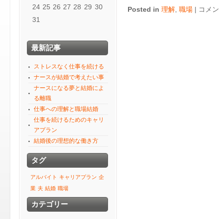
24
25
26
27
28
29
30
仕
Posted in
理解
,
職場
|
コメン
31
事
へ
の
最新記事
理
解
ストレスなく仕事を続ける
と
ナースが結婚で考えたい事
職
ナースになる夢と結婚によ
場
る離職
結
仕事への理解と職場結婚
婚
仕事を続けるためのキャリ
は
アプラン
結婚後の理想的な働き方
タグ
アルバイト
キャリアプラン
企
業
夫
結婚
職場
カテゴリー