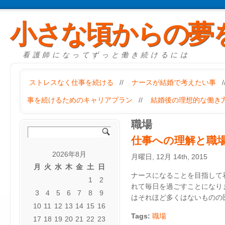
小さな頃からの夢
看護師になってずっと働き続けるには
ストレスなく仕事を続ける
//
ナースが結婚で考えたい事
/
事を続けるためのキャリアプラン
//
結婚後の理想的な働き
職場
仕事への理解と職
2026年8月
月曜日, 12月 14th, 2015
月
火
水
木
金
土
日
ナースになることを目指して
1
2
れて毎日を過ごすことになり
3
4
5
6
7
8
9
はそれほど多くはないものの医 
10
11
12
13
14
15
16
Tags:
職場
17
18
19
20
21
22
23